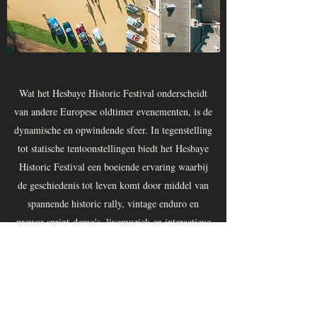
Wat het Hesbaye Historic Festival onderscheidt
van andere Europese oldtimer evenementen, is de
dynamische en opwindende sfeer. In tegenstelling
tot statische tentoonstellingen biedt het Hesbaye
Historic Festival een boeiende ervaring waarbij
de geschiedenis tot leven komt door middel van
spannende historic rally, vintage enduro en
prewar sprint demo's, livemuziek en interactieve
activiteiten. De mix van elegantie, snelheid en
interactiviteit creëert een onvergetelijke ambiance
die zowel deelnemers als toeschouwers
aanspreekt. Dit is niet zomaar een evenement
voor klassieke auto's. Het is een energieke