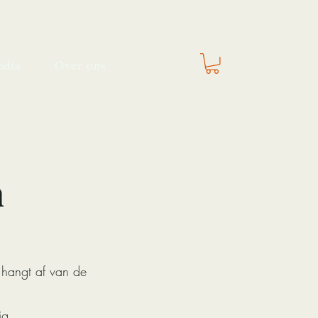
dia
Over ons
n
 hangt af van de
ig.